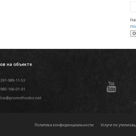
На
по
Alt
ов на объекте
 391-989-11-53
 983-166-01-01
fice@promothodov.net
Политика конфиденциальности
Услуги по утилиза